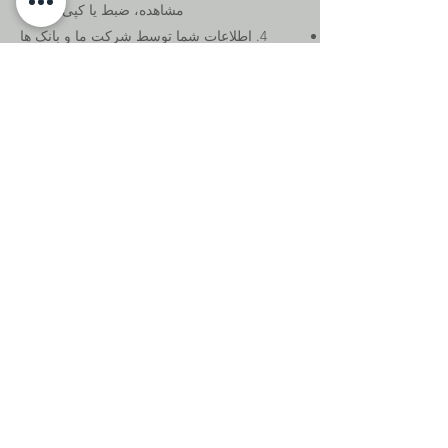
مشاهده، ضبط یا کپی نیست.
4. اطلاعات شما توسط شرکت ما و بانک ها
محافظت می شود. علاوه بر این، تمام اطلاعات
شخصی شما فقط در سیستم آرایشی بهداشتی
ارگانیک G&Z در محدوده قرارداد حفظ حریم
خصوصی ما باقی می ماند و با اشخاص ثالث به
اشتراک گذاشته نخواهد شد.
لطفا برای دریافت اسناد MSDS محصول با ما
تماس بگیرید. پست الکترونیک:
destek@gzorganic.net
مخاطب
سودیه ماه. Bağdat Cad. 393/1 Kadıköy
استانبول، ترکیه​
+
0026 800 552 90