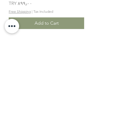
Price
‎TRY ۸۹۹٫۰۰
Free Shipping
|
Tax Included
Add to Cart
کرم شب
Price
‎TRY ۹۹۹٫۰۰