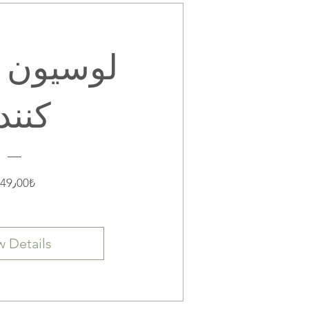
لوسیون 
کنند
Price
949٫00₺
w Details