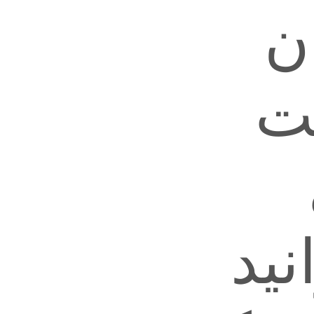
ن
ت
نید