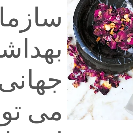
سازما
بهداش
جهانی
می توا