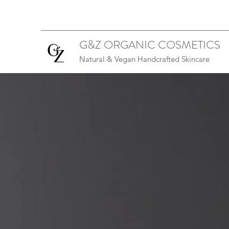
G&Z ORGANIC COSMETICS
Natural & Vegan Handcrafted Skincare