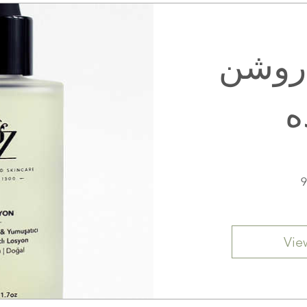
روشن
ه
Vie