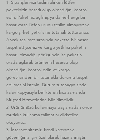
1. Siparişlerinizi teslim alırken lütfen
peketinizin hasarlı olup olmadığını kontrol
edin. Paketiniz açılmış ya da herhangi bir
hasar varsa lütfen ürünü teslim almayınız ve
kargo şirketi yetkilisine tutanak tutturunuz.
Ancak teslimat sırasında pakette bir hasar
tespit ettiyseniz ve kargo yetkilisi paketin
hasarlı olmadığı görüşünde ise paketin
orada açılarak ürünlerin hasarsız olup
olmadığını kontrol edin ve kargo
görevlisinden bir tutanakla durumu tespit
edilmesini isteyin. Durum tutanağın sizde
kalan kopyasıyla birlikte en kısa zamanda
Müşteri Hizmetlerine bildirilmelidir.
2. Ürünümüzü kullanmaya başlamadan önce
mutlaka kullanma talimatını dikkatlice
okuyunuz.
3. İnternet sitemiz, kredi kartınız ve
güvenliğiniz için özel olarak hazırlanmıştır.