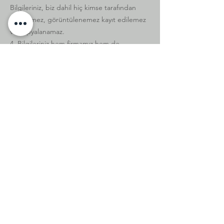
Bilgileriniz, biz dahil hiç kimse tarafından
görülemez, görüntülenemez kayıt edilemez
ve kopyalanamaz.
4. Bilgileriniz hem firmamız hem de
bankaların güvencesi altındadır. Ayrıca tüm
kişisel bilgileriniz de gizlilik sözleşmemiz
dahilinde, sadece G&Z Organic Cosmetic
sisteminde kalacaktır ve 3. şahıslarla
kesinlikle paylaşılmayacaktır.
MSDS Belgesi almak için bizimle iletişime
geçebilirsiniz. E-posta:
destek@gzorganic.net
İletişim
Suadiye Mah. Bağdat Cad. 393/1
Kadıköy