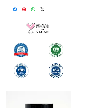
Yapacağınız her alışverişin %5'i Türk
Kanser Derneği'ne bağış olarak
gönderilecektir.