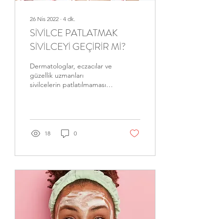
26 Nis 2022
∙
4
dk.
SİVİLCE PATLATMAK
SİVİLCEYİ GEÇİRİR Mİ?
Dermatologlar, eczacılar ve
güzellik uzmanları
sivilcelerin patlatılmaması
konusunda her zaman uyarı
yaparlar. Sivilce patlatmak
cilt...
18
0