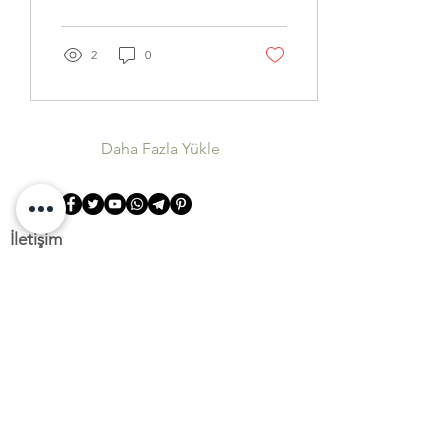
seçenekler...
2
0
Daha Fazla Yükle
İletişim
Suadiye Mah. Bağdat Cad. 393/1
Kadıköy
İstanbul, Türkiye​
+90 552 800 0026
info@gzorganic.net
Kurumsal