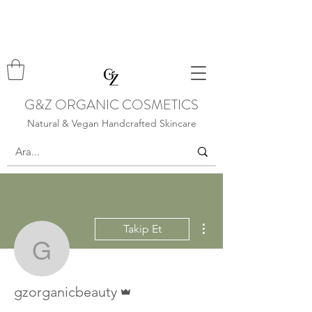
G&Z ORGANIC COSMETICS
Natural & Vegan Handcrafted Skincare
Diğer Eylemler
Takip Et
gzorganicbeauty
Admin
gzorganicbeauty