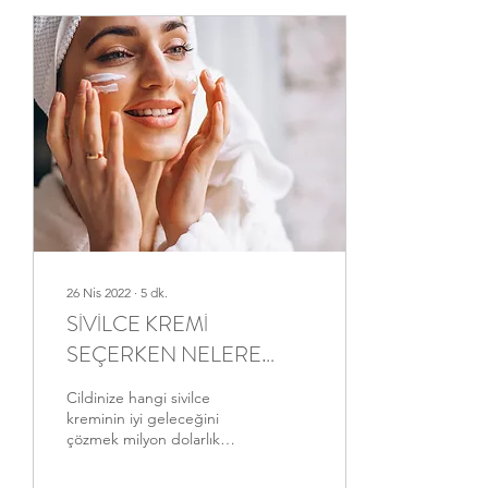
26 Nis 2022
∙
5
dk.
SİVİLCE KREMİ
SEÇERKEN NELERE
DİKKAT ETMELİSİNİZ?
Cildinize hangi sivilce
kreminin iyi geleceğini
çözmek milyon dolarlık
sorunun cevabını bulmaya
benzer. Zamanınızı alır,