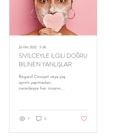
26 Nis 2022
∙
5
dk.
SİVİLCEYLE İLGİLİ DOĞRU
BİLİNEN YANLIŞLAR
Regard Cinsiyet veya yaş
ayrımı yapmadan,
neredeyse her insanın
hayatının bir döneminde
yaşadığı cilt rahatsızlığı olan
sivilce hakkında...
7
0