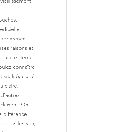
ieillissement, 
ouches, 
ficielle, 
'apparence 
ses raisons et 
ueuse et terne. 
oulez connaître 
italité, clarté 
u claire.
 d'autres 
oduisent. On 
 différence 
s pas les voir, 