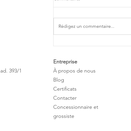
Rédigez un commentaire...
LE FAIT D'ÉCLATER LES
BOUTONS FAIT-IL
DISPARAÎTRE LES BOUTONS
Entreprise
?
ad. 393/1
À propos de nous
Blog
Certificats
Contacter
Concessionnaire et
grossiste