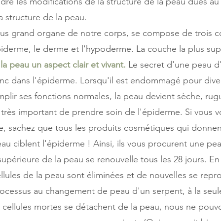
e les modifications de la structure de la peau dues au v
a structure de la peau.
plus grand organe de notre corps, se compose de trois c
piderme, le derme et l'hypoderme. La couche la plus super
a peau un aspect clair et vivant.
 Le secret d'une peau d
nc dans l'épiderme. Lorsqu'il est endommagé pour diver
mplir ses fonctions normales, la peau devient sèche, rug
t très important de prendre soin de l'épiderme. Si vous v
, sachez que tous les produits cosmétiques qui donnent v
eau ciblent l'épiderme ! Ainsi, ils vous procurent une pea
upérieure de la peau se renouvelle tous les 28 jours. En
cellules de la peau sont éliminées et de nouvelles se repr
ocessus au changement de peau d'un serpent, à la seule
cellules mortes se détachent de la peau, nous ne pouvon