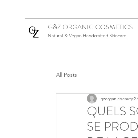
G&Z ORGANIC COSMETICS
Natural & Vegan Handcrafted Skincare
All Posts
gzorganicbeauty
27
QUELS S
SE PROD