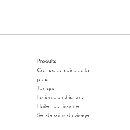
IDÉES FAUSSES
QUE
COURANTES SUR L'ACNÉ
PRE
LOR
Produits
CHO
Crèmes de soins de la
CON
peau
Tonique
Lotion blanchissante
Huile nourrissante
Set de soins du visage