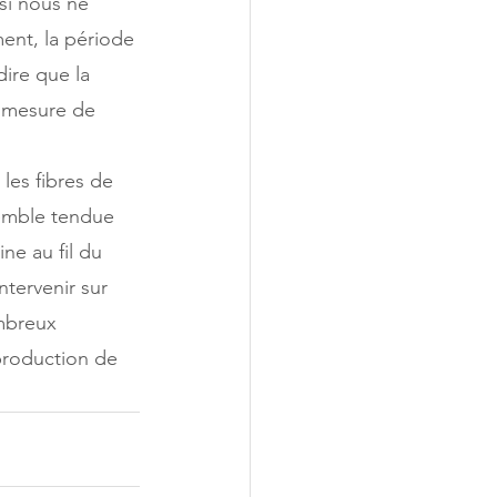
si nous ne 
ment, la période 
dire que la 
 mesure de 
les fibres de 
semble tendue 
ne au fil du 
tervenir sur 
mbreux 
 production de 