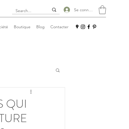
Se connecter
ciété
Boutique
Blog
Contacter
 QUI
CTURE