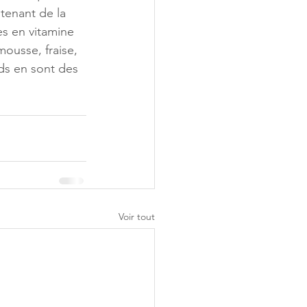
enant de la 
es en vitamine 
ousse, fraise, 
ds en sont des 
Voir tout