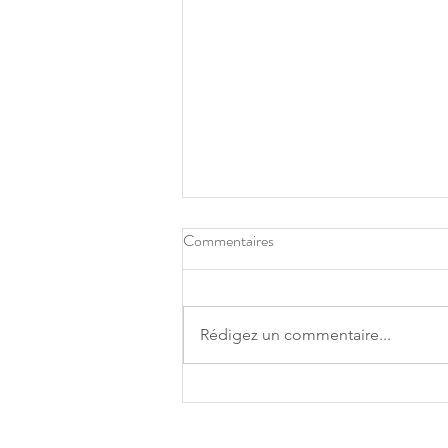
Commentaires
Rédigez un commentaire...
LE FAIT D'ÉCLATER LES
BOUTONS FAIT-IL